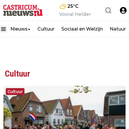
25
°C
Vooral Helder
Nieuws
Cultuur
Sociaal en Welzijn
Natuur
▼
Cultuur
Cultuur