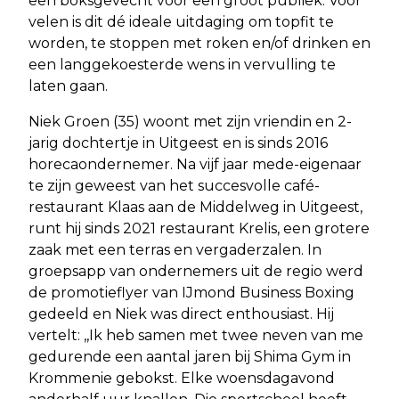
een boksgevecht voor een groot publiek. Voor
velen is dit dé ideale uitdaging om topfit te
worden, te stoppen met roken en/of drinken en
een langgekoesterde wens in vervulling te
laten gaan.
Niek Groen (35) woont met zijn vriendin en 2-
jarig dochtertje in Uitgeest en is sinds 2016
horecaondernemer. Na vijf jaar mede-eigenaar
te zijn geweest van het succesvolle café-
restaurant Klaas aan de Middelweg in Uitgeest,
runt hij sinds 2021 restaurant Krelis, een grotere
zaak met een terras en vergaderzalen. In
groepsapp van ondernemers uit de regio werd
de promotieflyer van IJmond Business Boxing
gedeeld en Niek was direct enthousiast. Hij
vertelt: ,,Ik heb samen met twee neven van me
gedurende een aantal jaren bij Shima Gym in
Krommenie gebokst. Elke woensdagavond