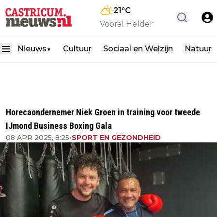
21
°C
Vooral Helder
Nieuws
Cultuur
Sociaal en Welzijn
Natuur
▼
Horecaondernemer Niek Groen in training voor tweede
IJmond Business Boxing Gala
08 APR 2025, 8:25
•
SPORT EN GEZONDHEID