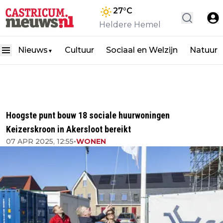
27
°C
Heldere Hemel
Nieuws
Cultuur
Sociaal en Welzijn
Natuur
▼
Hoogste punt bouw 18 sociale huurwoningen
Keizerskroon in Akersloot bereikt
07 APR 2025, 12:55
•
WONEN