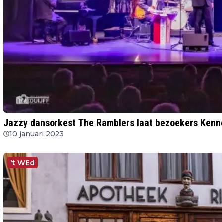
Jazzy dansorkest The Ramblers laat bezoekers Kenn
10 januari 2023
't WEd