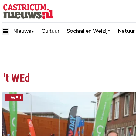
Nieuws
Cultuur
Sociaal en Welzijn
Natuur
▼
't WEd
't WEd