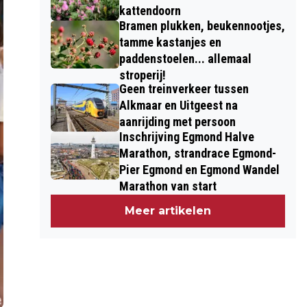
kattendoorn
Bramen plukken, beukennootjes,
tamme kastanjes en
paddenstoelen... allemaal
stroperij!
Geen treinverkeer tussen
Alkmaar en Uitgeest na
aanrijding met persoon
Inschrijving Egmond Halve
Marathon, strandrace Egmond-
Pier Egmond en Egmond Wandel
Marathon van start
Meer artikelen