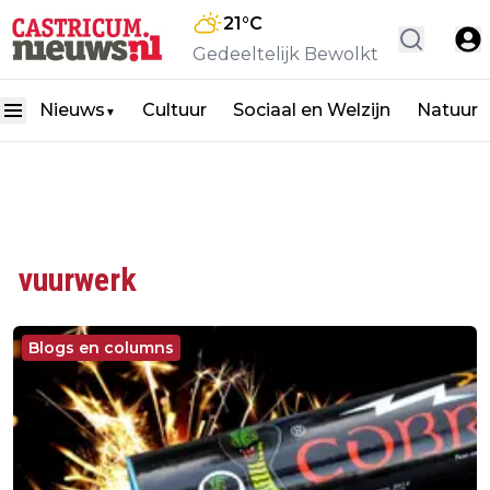
21
°C
Gedeeltelijk Bewolkt
Nieuws
Cultuur
Sociaal en Welzijn
Natuur
▼
vuurwerk
Blogs en columns