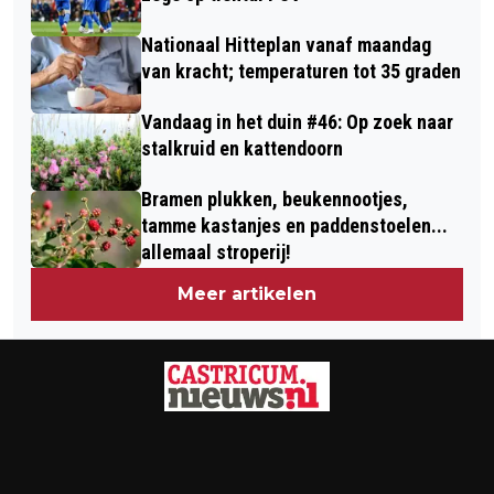
Nationaal Hitteplan vanaf maandag
van kracht; temperaturen tot 35 graden
Vandaag in het duin #46: Op zoek naar
stalkruid en kattendoorn
Bramen plukken, beukennootjes,
tamme kastanjes en paddenstoelen...
allemaal stroperij!
Meer artikelen