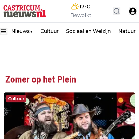
17
°C
Bewolkt
Nieuws
Cultuur
Sociaal en Welzijn
Natuur
▼
Zomer op het Plein
Cultuur