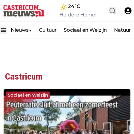
24
°C
Heldere Hemel
Nieuws
Cultuur
Sociaal en Welzijn
Natuur
▼
Castricum
Sociaal en Welzijn