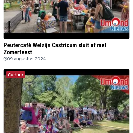
Peutercafé Welzijn Castricum sluit af met
Zomerfeest
09 augustus 2024
Cultuur