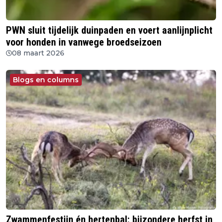
PWN sluit tijdelijk duinpaden en voert aanlijnplicht
voor honden in vanwege broedseizoen
08 maart 2026
Blogs en columns
Zwammenfestijn én hertenbal: bijzondere herfst in