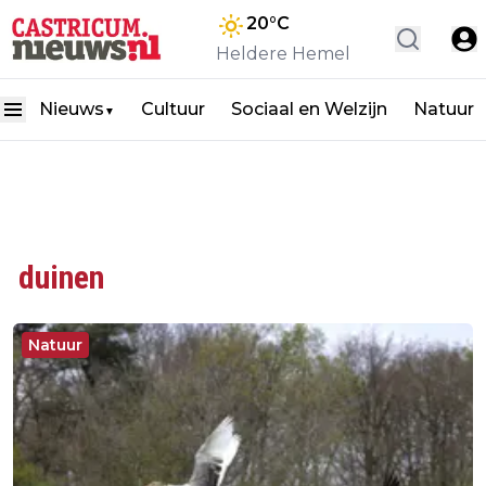
20
°C
Heldere Hemel
Nieuws
Cultuur
Sociaal en Welzijn
Natuur
▼
duinen
Natuur