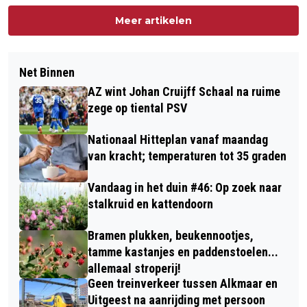
Meer artikelen
Net Binnen
AZ wint Johan Cruijff Schaal na ruime
zege op tiental PSV
Nationaal Hitteplan vanaf maandag
van kracht; temperaturen tot 35 graden
Vandaag in het duin #46: Op zoek naar
stalkruid en kattendoorn
Bramen plukken, beukennootjes,
tamme kastanjes en paddenstoelen...
allemaal stroperij!
Geen treinverkeer tussen Alkmaar en
Uitgeest na aanrijding met persoon