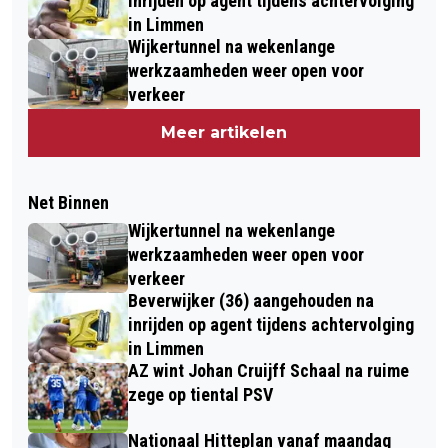
inrijden op agent tijdens achtervolging
in Limmen
Wijkertunnel na wekenlange
werkzaamheden weer open voor
verkeer
Meer artikelen
Net Binnen
Wijkertunnel na wekenlange
werkzaamheden weer open voor
verkeer
Beverwijker (36) aangehouden na
inrijden op agent tijdens achtervolging
in Limmen
AZ wint Johan Cruijff Schaal na ruime
zege op tiental PSV
Nationaal Hitteplan vanaf maandag