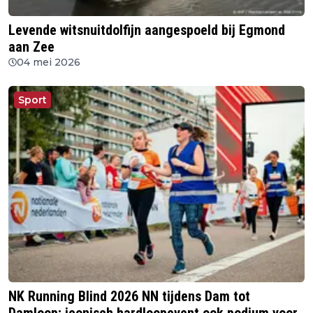
Levende witsnuitdolfijn aangespoeld bij Egmond
aan Zee
04 mei 2026
Sport
NK Running Blind 2026 NN tijdens Dam tot