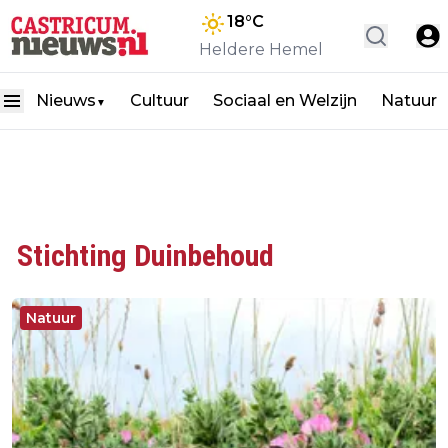
18
°C
Heldere Hemel
Nieuws
Cultuur
Sociaal en Welzijn
Natuur
▼
Stichting Duinbehoud
Natuur